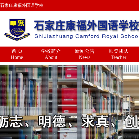
石家庄康福外国语学校
首 页
学校简介
新闻公告
师资团队
Home
About
News
Teacher