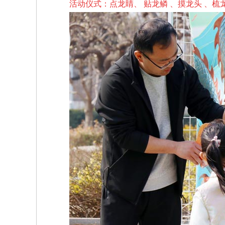
活动仪式：点龙睛、
贴龙鳞 、
摸龙头 、梳