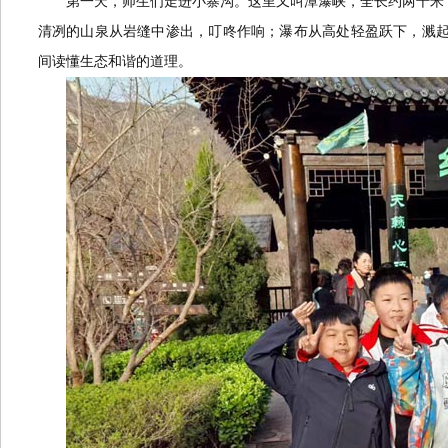
第一天，师生们走进小寨沟。这里又叫潭瀑峡，全长约两千米
清冽的山泉从岩缝中渗出，叮咚作响；瀑布从高处轻盈跃下，溅
间读懂生态和谐的道理。