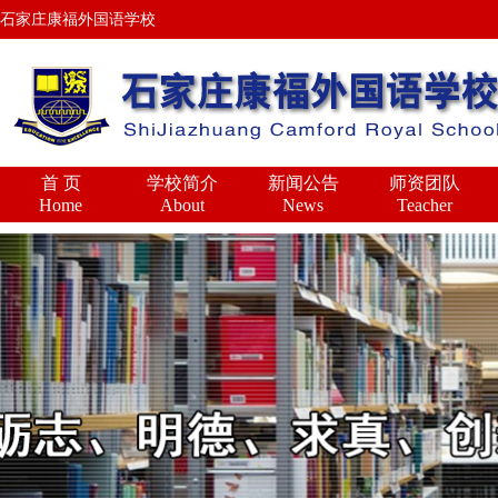
石家庄康福外国语学校
首 页
学校简介
新闻公告
师资团队
Home
About
News
Teacher