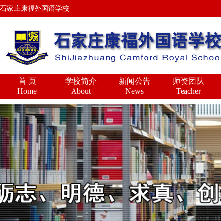
石家庄康福外国语学校
首 页
学校简介
新闻公告
师资团队
Home
About
News
Teacher