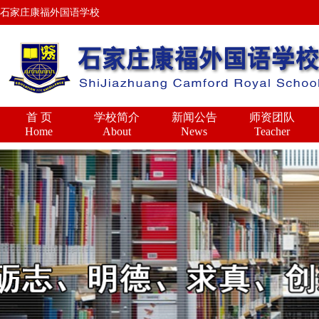
石家庄康福外国语学校
首 页
学校简介
新闻公告
师资团队
Home
About
News
Teacher