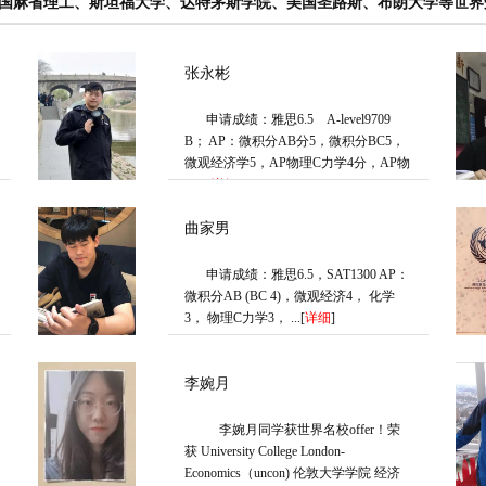
国麻省理工、斯坦福大学、达特茅斯学院、美国圣路斯、布朗大学等世界
张永彬
申请成绩：雅思6.5 A-level9709
B； AP：微积分AB分5，微积分BC5，
微观经济学5，AP物理C力学4分，AP物
�...[
详细
]
曲家男
申请成绩：雅思6.5，SAT1300 AP：
微积分AB (BC 4)，微观经济4， 化学
3， 物理C力学3， ...[
详细
]
李婉月
李婉月同学获世界名校offer！荣
获 University College London-
Economics（uncon) 伦敦大学学院 经济