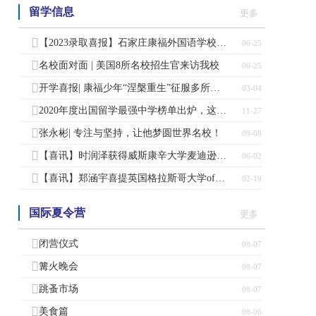
留学信息
更多
【2023录取喜报】石家庄康福外国语学校offer数45枚！
06-25
名校面对面 | 美国8所名校招生官来访我校
06-25
开学喜报| 康福少年“涅槃重生”征服多所世界名校！
03-04
2020年度出国留学最强中学榜单出炉，这家学校领跑北京私立
11-27
张永彬| 专注与坚持，让他梦圆世界名校！
09-08
【喜讯】时润泽获得威斯康辛大学麦迪逊分校录取offer！
06-02
【喜讯】郑涵宇喜提英国格拉斯哥大学offer！
02-19
国际夏令营
更多
闭营仪式
08-07
篝火晚会
08-07
跳蚤市场
08-07
美食篇
08-06