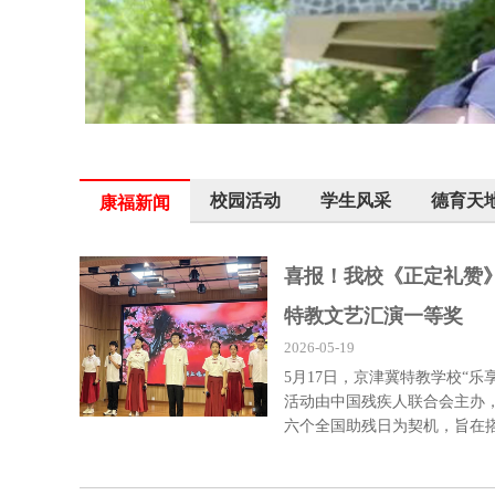
校园活动
学生风采
德育天
康福新闻
喜报！我校《正定礼赞
特教文艺汇演一等奖
2026-05-19
5月17日，京津冀特教学校“
活动由中国残疾人联合会主办
六个全国助残日为契机，旨在搭建