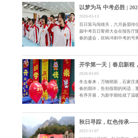
以梦为马 中考必胜 | 2
2026-03-13
百日策马闯雄关，六月扬眉传佳音
届中考百日誓师大会在报告厅
春的盛会，吹响冲刺中考的号角。
开学第一天｜春启新程
2026-03-05
冬去春来，万物萌新，石家庄康福
春的期许，告别假期的闲适，
有序开展，为新学期绘就了温暖而奋
秋日寻踪，红色传承—
2025-11-07