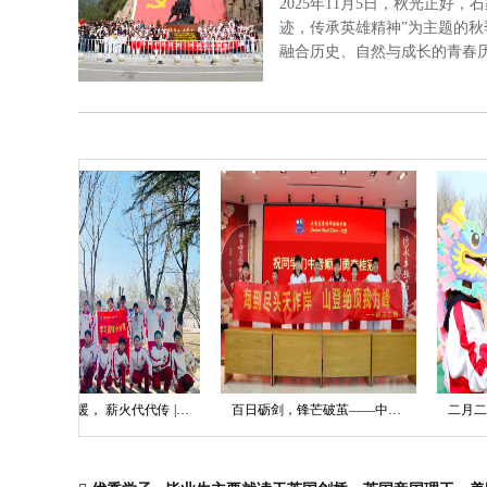
2025年11月5日，秋光正
迹，传承英雄精神”为主题的
融合历史、自然与成长的青春历练。 
三月春‘锋’暖， 薪火代代传 | 我校开展“学习雷锋月”主题教育系列活动
百日砺剑，锋芒破茧——中考百日誓师大会