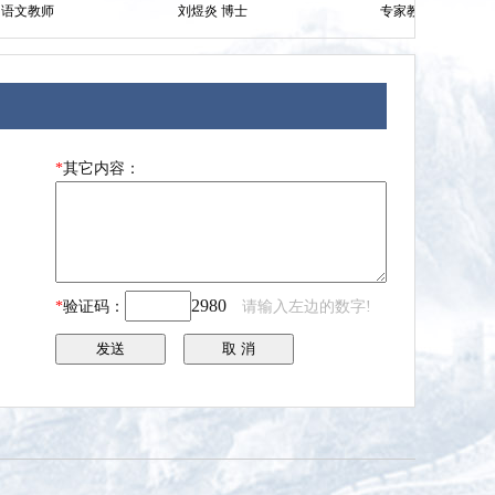
刘煜炎 博士
专家教师：张俊伟
*
其它内容：
2980
*
验证码：
请输入左边的数字!