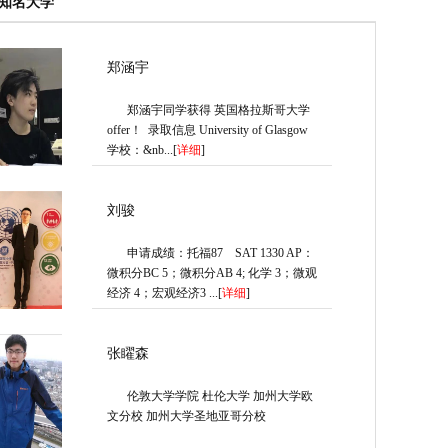
知名大学
郑涵宇
郑涵宇同学获得 英国格拉斯哥大学
offer！ 录取信息 University of Glasgow
学校：&nb...[
详细
]
刘骏
申请成绩：托福87 SAT 1330 AP：
微积分BC 5；微积分AB 4; 化学 3；微观
经济 4；宏观经济3 ...[
详细
]
张矅森
伦敦大学学院 杜伦大学 加州大学欧
文分校 加州大学圣地亚哥分校