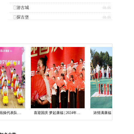
游古城
08-06
探古堡
08-06
水枪大战
08-04
祝贺我校小学啦啦操代表队荣获石家庄市二等奖
喜迎国庆 梦起康福 | 2024年国庆文艺汇演
浓情满康福，盈月揽芳华——中秋游园会