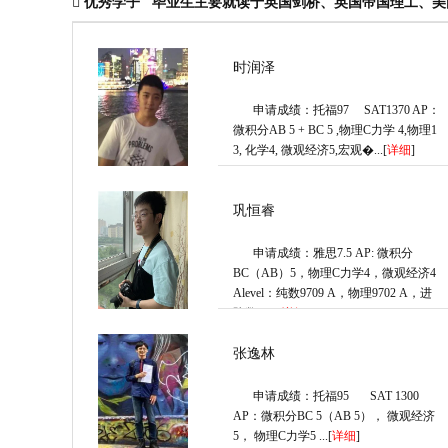
优秀学子
毕业生主要就读于英国剑桥、英国帝国理工、美
时润泽
申请成绩：托福97 SAT1370 AP：
微积分AB 5 + BC 5 ,物理C力学 4,物理1
3, 化学4, 微观经济5,宏观�...[
详细
]
巩恒睿
申请成绩：雅思7.5 AP: 微积分
BC（AB）5，物理C力学4，微观经济4
Alevel：纯数9709 A，物理9702 A，进
阶数�...[
详细
]
张逸林
申请成绩：托福95 SAT 1300
AP：微积分BC 5（AB 5）， 微观经济
5， 物理C力学5 ...[
详细
]