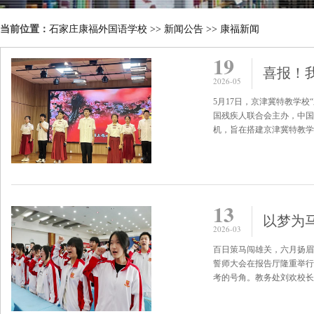
当前位置：
石家庄康福外国语学校
>>
新闻公告
>>
康福新闻
19
2026-05
5月17日，京津冀特教学
国残疾人联合会主办，中国
机，旨在搭建京津冀特教学
13
以梦为马
2026-03
百日策马闯雄关，六月扬眉传
誓师大会在报告厅隆重举行
考的号角。教务处刘欢校长主持