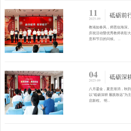
11
2025-09
教诲如春风，师恩似海深。
庆祝活动暨优秀教师表彰大
意和节日的问候。 ...
04
2025-09
八月鎏金，夏意渐消，秋韵
以“砥砺深耕 履践致远”为
启新程。 明...