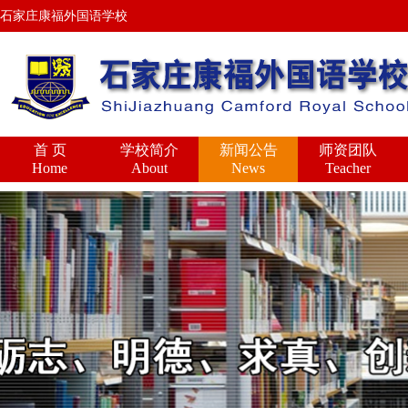
石家庄康福外国语学校
首 页
学校简介
新闻公告
师资团队
Home
About
News
Teacher