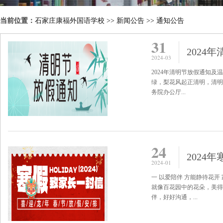
当前位置：
石家庄康福外国语学校
>>
新闻公告
>>
通知公告
31
2024
2024-03
2024年清明节放假通知
绿，梨花风起正清明，清明
务院办公厅...
24
2024
2024-01
一 以爱陪伴 方能静待花
就像百花园中的花朵，美得
伴，好好沟通，...