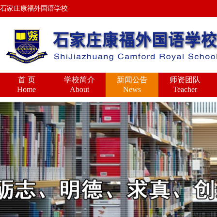
石家庄康福外国语学校
首 页
学校简介
新闻公告
师资团队
Home
About
News
Teacher