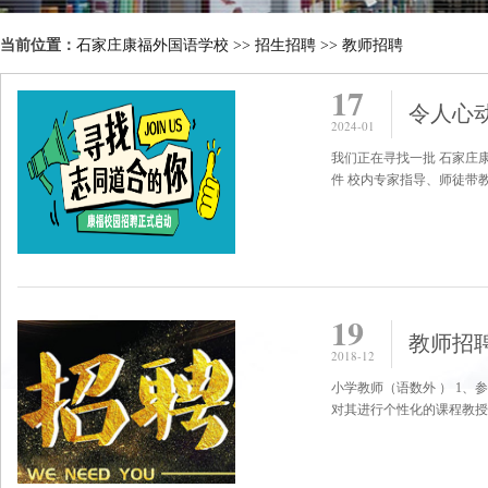
当前位置：
石家庄康福外国语学校
>>
招生招聘
>>
教师招聘
17
令人心动
2024-01
我们正在寻找一批 石家庄
件 校内专家指导、师徒带教助
19
教师招
2018-12
小学教师（语数外 ） 1
对其进行个性化的课程教授，