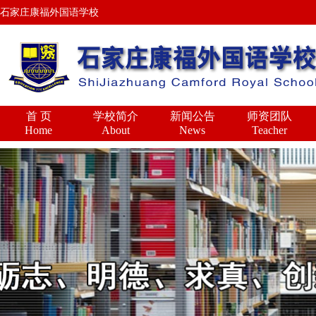
石家庄康福外国语学校
首 页
学校简介
新闻公告
师资团队
Home
About
News
Teacher