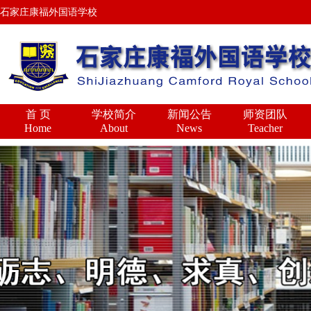
石家庄康福外国语学校
首 页
学校简介
新闻公告
师资团队
Home
About
News
Teacher