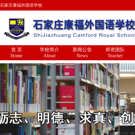
石家庄康福外国语学校
首 页
学校简介
新闻公告
师资团队
Home
About
News
Teacher