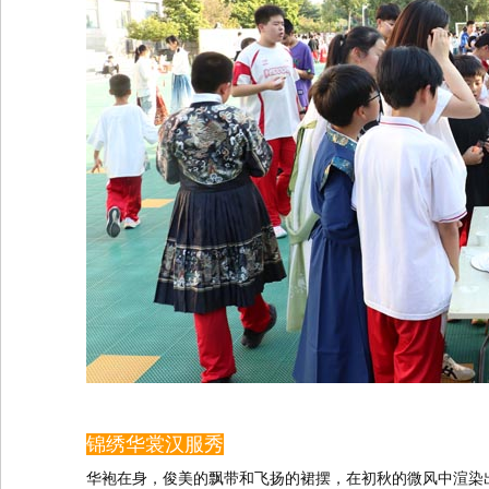
锦绣华裳汉服秀
华袍在身，俊美的飘带和飞扬的裙摆，在初秋的微风中渲染