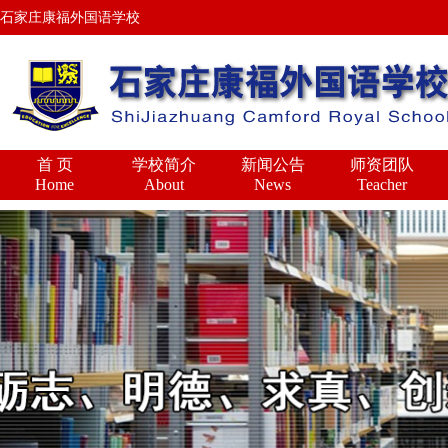
石家庄康福外国语学校
首 页
学校简介
新闻公告
师资团队
Home
About
News
Teacher