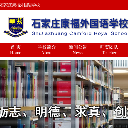
石家庄康福外国语学校
首 页
学校简介
新闻公告
师资团队
Home
About
News
Teacher