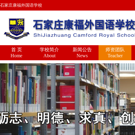
石家庄康福外国语学校
首 页
学校简介
新闻公告
师资团队
Home
About
News
Teacher